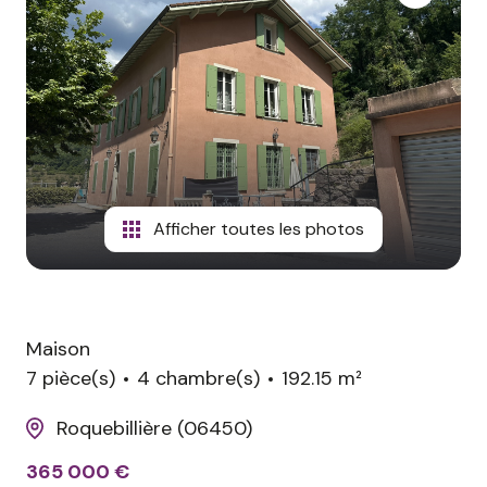
avis
clients
contact
Afficher toutes les photos
Maison
7 pièce(s)
4 chambre(s)
192.15 m²
Roquebillière (06450)
365 000 €