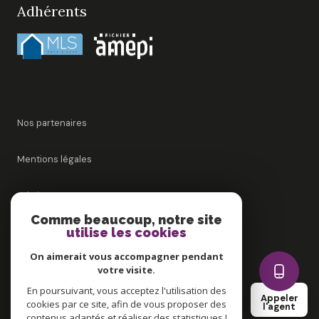
Adhérents
Nos partenaires
Mentions légales
Admin
Comme beaucoup, notre site
utilise les cookies
Nos honoraires
On aimerait vous accompagner pendant
Politique RGPD
votre visite.
En poursuivant, vous acceptez l'utilisation des
Appeler
cookies par ce site, afin de vous proposer des
Cookies
l'agent
contenus adaptés et réaliser des statistiques !