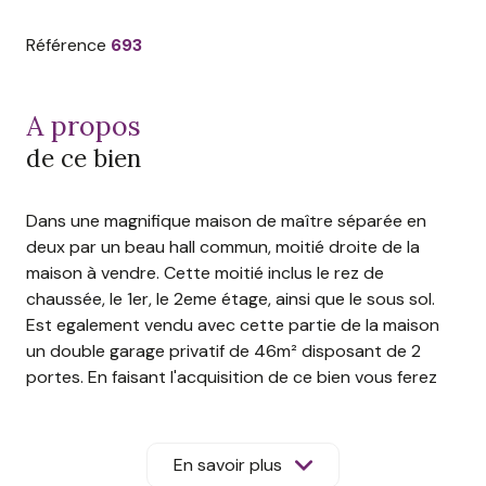
Référence
693
a propos
de ce bien
Dans une magnifique maison de maître séparée en
deux par un beau hall commun, moitié droite de la
maison à vendre. Cette moitié inclus le rez de
chaussée, le 1er, le 2eme étage, ainsi que le sous sol.
Est egalement vendu avec cette partie de la maison
un double garage privatif de 46m² disposant de 2
portes. En faisant l'acquisition de ce bien vous ferez
aussi l'acquisition d'une belle terrasse privative
d'environ 77m² avec cuisine d'été et abri de jardin.
Vous partagerez en plus un grand parking à l'avant de
En savoir plus
la maison ainsi q'un jardin. Environnement calme et