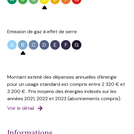
DPE: D (213 kWh/m²/an) / B (7 kgCO²/m²/an)
Quote part des charges annuelles:pas de charges
communes . Taxe Fonciere 1393€
Emission de gaz à effet de serre
Nombre de lots: NC / Pas de procédure en cours à
notre connaissance
A
B
C
D
E
F
G
Honoraires d'agence à la charge du vendeur
Les informations sur les risques auxquels le bien est
exposé sont disponibles sur le site géorisques:
www.georisques.gouv.fr
Montant estimé des dépenses annuelles d'énergie
pour un usage standard est compris entre 2 320 € et
3 200 € . Prix moyens des énergies indexés sur les
années 2021, 2022 et 2023 (abonnements compris).
Voir le détail
informations