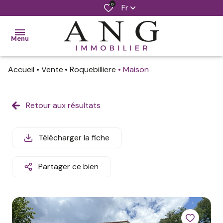
0
Fr
Menu
Accueil
Vente
Roquebilliere
Maison
accueil
ventes
Retour aux résultats
locations
Télécharger la fiche
notre
agence
Partager ce bien
estimer
mon
bien