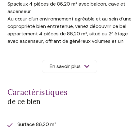
Spacieux 4 pièces de 86,20 m² avec balcon, cave et
ascenseur
Au cœur d’un environnement agréable et au sein d’une
copropriété bien entretenue, venez découvrir ce bel
appartement 4 pièces de
86,20 m²
, situé au
2ᵉ étage
avec ascenseur
, offrant de généreux volumes et un
excellent état général.
Dès l’entrée, vous apprécierez ses espaces bien
agencés et sa luminosité. Une vaste entrée de 7,50 m²
En savoir plus
dessert un superbe espace de vie de plus de 34 m²
comprenant un séjour de 24,68 m² ouvert sur une
cuisine de 9,55 m². Cet ensemble convivial bénéficie
caractéristiques
d’un accès direct au balcon, idéal pour profiter des
de ce bien
beaux jours.
La cuisine est complétée par un cellier, apportant un
espace de rangement particulièrement pratique au
quotidien.
Surface 86,20 m²
L’espace nuit, distinct de la pièce de vie, se compose
de trois chambres confortables de 10,70 m², 11,30 m²