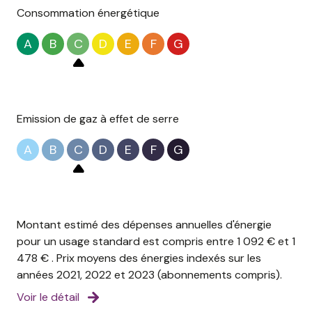
Les informations sur les risques auxquels ce bien est
Consommation énergétique
exposé sont disponibles sur le site
Géorisques
A
B
C
D
E
F
G
Emission de gaz à effet de serre
A
B
C
D
E
F
G
Montant estimé des dépenses annuelles d'énergie
pour un usage standard est compris entre 1 092 € et 1
478 € . Prix moyens des énergies indexés sur les
années 2021, 2022 et 2023 (abonnements compris).
Voir le détail