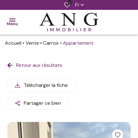
0
Fr
Menu
Accueil
Vente
Carros
Appartement
accueil
ventes
Retour aux résultats
locations
Télécharger la fiche
notre
agence
Partager ce bien
estimer
mon
bien