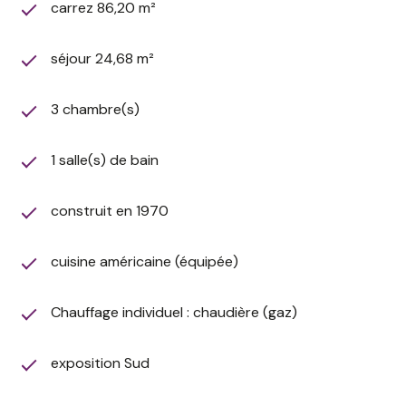
carrez 86,20 m²
et 15 m², d’une salle de bains et d’un WC indépendant.
L’appartement est en très bon état général et ne
séjour 24,68 m²
nécessite pas de travaux particuliers. Ses beaux
volumes et sa distribution fonctionnelle en font un
bien idéal pour une famille, un couple souhaitant
3 chambre(s)
disposer d’un bureau ou encore un investissement
patrimonial de qualité.
1 salle(s) de bain
Une cave vient compléter les prestations de ce bien.
Les atouts
construit en 1970
Appartement en très bon état
Grand séjour avec cuisine ouverte
Espace de vie de plus de 34 m²
cuisine américaine (équipée)
Trois véritables chambres
Balcon
Chauffage individuel : chaudière (gaz)
Cellier
Cave
exposition Sud
Ascenseur
Copropriété bien entretenue